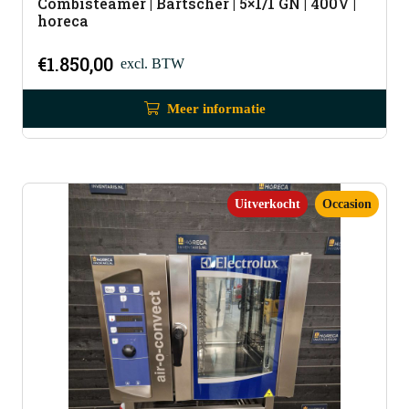
Combisteamer | Bartscher | 5×1/1 GN | 400V |
horeca
€
1.850,00
excl. BTW
Meer informatie
Uitverkocht
Occasion