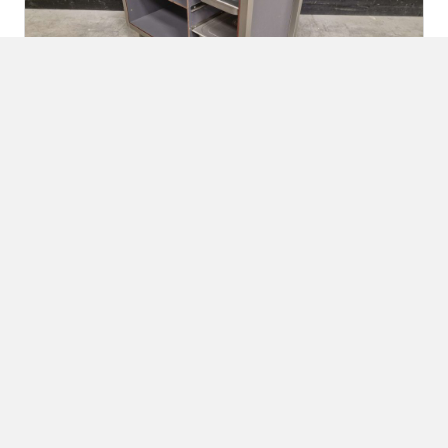
Oven & Combisteamer
,
Oven onderstel
Onderstel voor oven of combisteamer | RVS |
trespa | 107 cm | horeca
€
375,00
excl. BTW
In winkelwagen