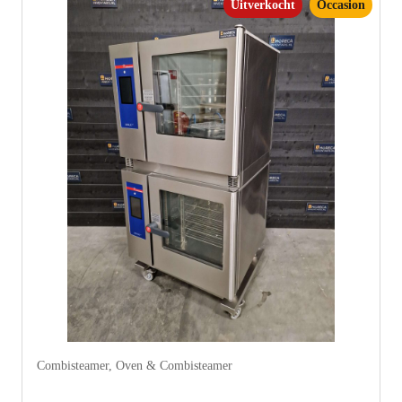
Uitverkocht
Occasion
Combisteamer
,
Oven & Combisteamer