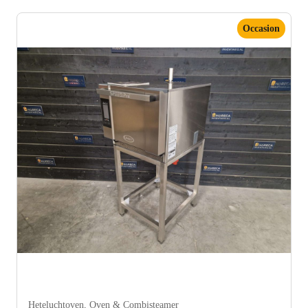
Occasion
Heteluchtoven
,
Oven & Combisteamer