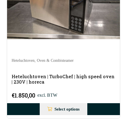
Heteluchtoven
,
Oven & Combisteamer
Heteluchtoven | TurboChef | high speed oven
| 230V | horeca
€
1.850,00
excl. BTW
Select options