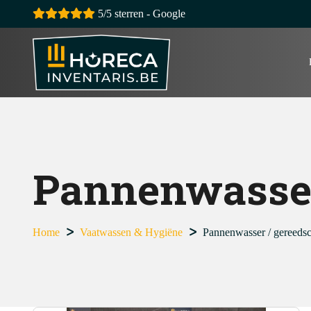
5/5 sterren - Google
Pannenwasser
Home
Vaatwassen & Hygiëne
Pannenwasser / gereeds