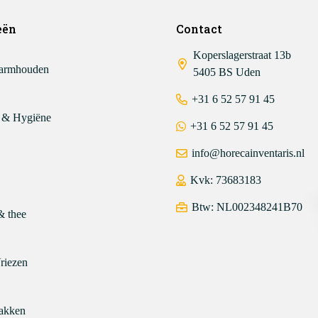
eën
Contact
Koperslagerstraat 13b
armhouden
5405 BS Uden
+31 6 52 57 91 45
 & Hygiëne
+31 6 52 57 91 45
info@horecainventaris.nl
Kvk: 73683183
Btw: NL002348241B70
& thee
riezen
akken