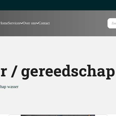
Home
Services
Over ons
Contact
 / gereedschap
chap wasser