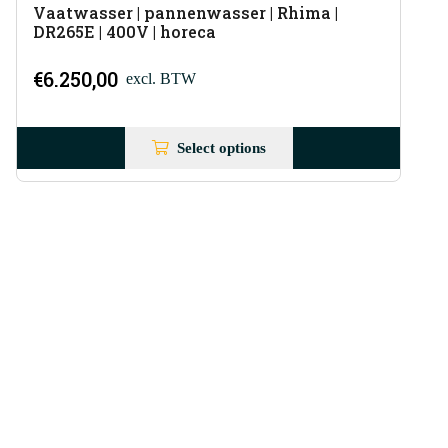
Vaatwasser | pannenwasser | Rhima |
DR265E | 400V | horeca
€
6.250,00
excl. BTW
Select options