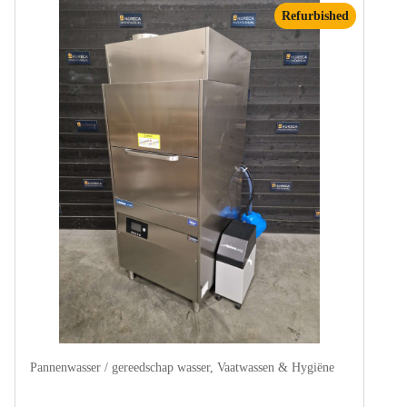
Refurbished
Pannenwasser / gereedschap wasser
,
Vaatwassen & Hygiëne