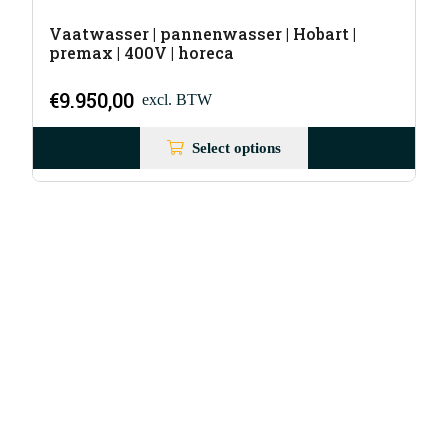
Vaatwasser | pannenwasser | Hobart |
premax | 400V | horeca
€
9.950,00
excl. BTW
Select options