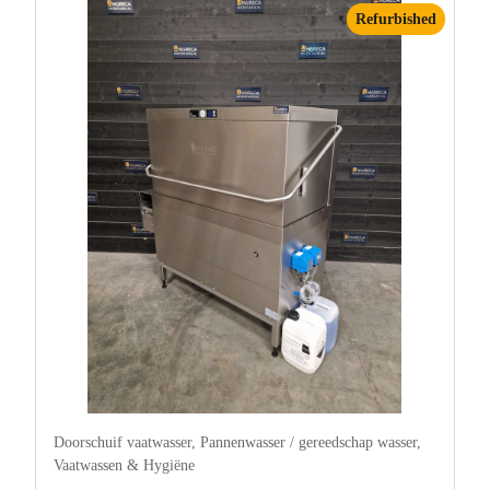
Refurbished
Doorschuif vaatwasser
,
Pannenwasser / gereedschap wasser
,
Vaatwassen & Hygiëne