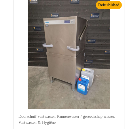
Refurbished
Doorschuif vaatwasser
,
Pannenwasser / gereedschap wasser
,
Vaatwassen & Hygiëne