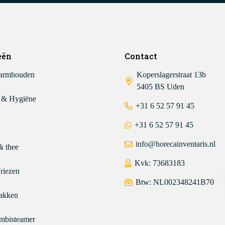
eën
Contact
armhouden
Koperslagerstraat 13b
5405 BS Uden
 & Hygiëne
+31 6 52 57 91 45
+31 6 52 57 91 45
info@horecainventaris.nl
& thee
Kvk: 73683183
riezen
Btw: NL002348241B70
akken
mbisteamer