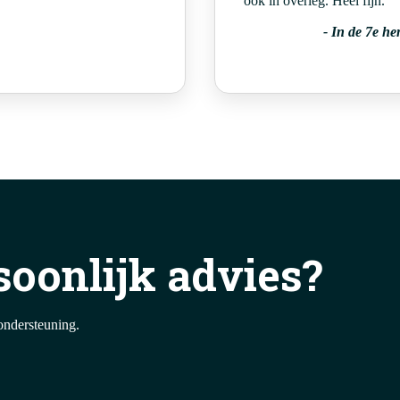
ook in overleg. Heel fijn.’
-
In de 7e he
soonlijk advies?
ondersteuning.