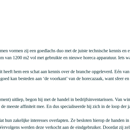
en vormen zij een goedlachs duo met de juiste technische kennis en een
om van 1200 m2 vol met gebruikte en nieuwe horeca apparatuur. Iets waar
Dit heeft hem een schat aan kennis over de branche opgeleverd. Eén van
k goed kan besteden aan ‘de voorkant’ van de horecazaak, want sfeer e
) uitliep, begon hij met de handel in bedrijfsinventarissen. Van wi
e meeste affiniteit mee. En dus specialiseerde hij zich in de loop der ja
at hun zakelijke interesses overlapten. Ze besloten hierop de handen 
 Vervolgens werden deze verkocht aan de eindgebruiker. Doordat zij zel