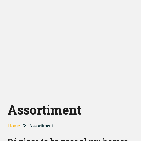
Assortiment
Home
Assortiment