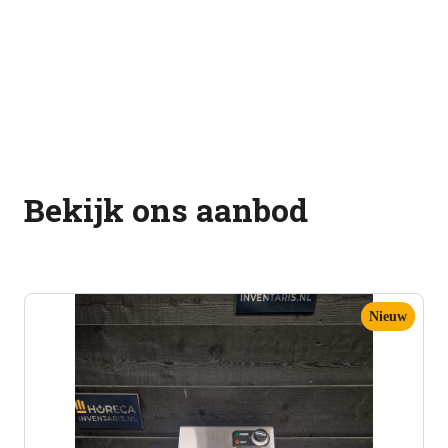
Bekijk ons aanbod