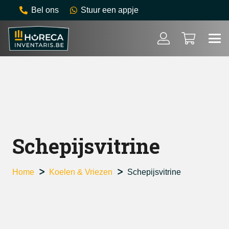
Bel ons
Stuur een appje
Schepijsvitrine
Home
Koelen & Vriezen
Schepijsvitrine