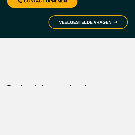
CONTACT OPNEMEN
VEELGESTELDE VRAGEN
Dé place to be voor al uw horeca-
apparatuur
Categorieën
Contact