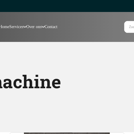
Home
Services
Over ons
Contact
machine