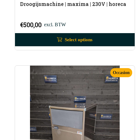
Droogijsmachine | maxima | 230V | horeca
€
500,00
excl. BTW
Select options
Occasion