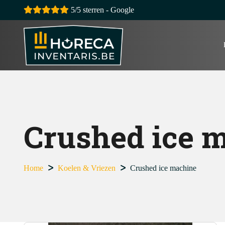
5/5 sterren - Google
Crushed ice 
Home
Koelen & Vriezen
Crushed ice machine