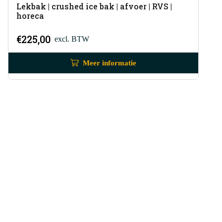
Lekbak | crushed ice bak | afvoer | RVS |
horeca
€
225,00
excl. BTW
Meer informatie