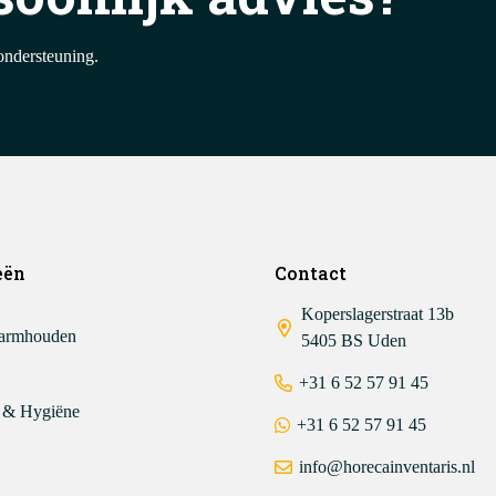
ondersteuning.
eën
Contact
Koperslagerstraat 13b
armhouden
5405 BS Uden
+31 6 52 57 91 45
 & Hygiëne
+31 6 52 57 91 45
info@horecainventaris.nl