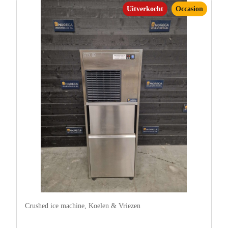
Uitverkocht
Occasion
Crushed ice machine
,
Koelen & Vriezen