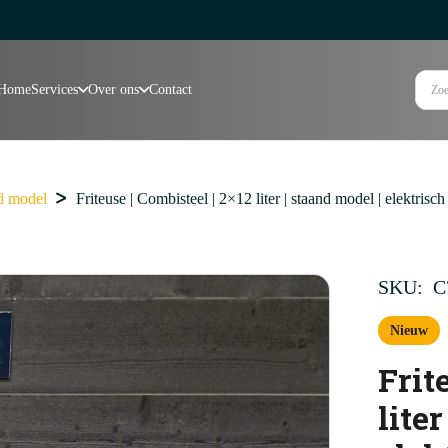
Home
Services
Over ons
Contact
d model
Friteuse | Combisteel | 2×12 liter | staand model | elektrisc
SKU:
C
Nieuw
Frit
lite