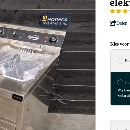
elek
Delen
Kies voor
Be
Ins
Wij kom
zodat al