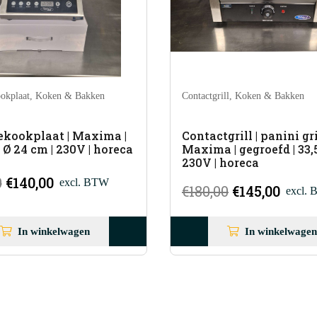
l
,
Koken & Bakken
Friteuse
,
Gas
,
Koken & Bakken
rill | panini grill |
Friteuse | Combisteel | 21
| gegroefd | 33,5 cm |
propaangas | horeca
horeca
Oorspronk
Hu
€
1.290,00
€
1.125,00
e
Oorspronkelijke
Huidige
0
€
145,00
excl. BTW
prijs
pr
prijs
prijs
was:
is:
was:
is:
In winkelwagen
Select options
€1.290,00.
€1
€180,00.
€145,00.