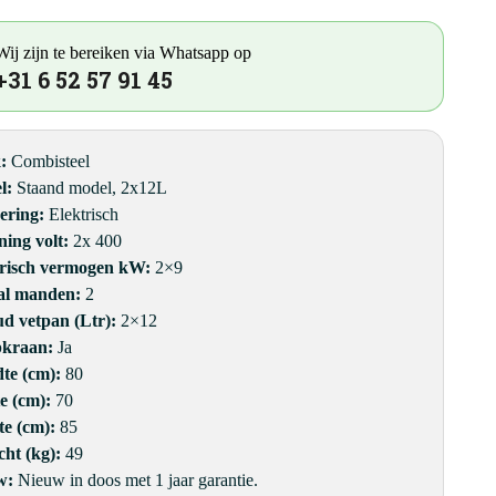
Wij zijn te bereiken via Whatsapp op
+31 6 52 57 91 45
k:
Combisteel
l:
Staand model, 2x12L
ering:
Elektrisch
ing volt:
2x 400
trisch vermogen kW:
2×9
al manden:
2
d vetpan (Ltr):
2×12
pkraan:
Ja
te (cm):
80
e (cm):
70
te (cm):
85
ht (kg):
49
w:
Nieuw in doos met 1 jaar garantie.