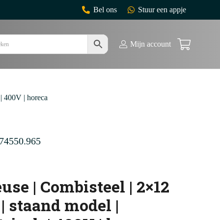
Bel ons
Stuur een appje
Mijn account
h | 400V | horeca
74550.965
euse | Combisteel | 2×12
r | staand model |