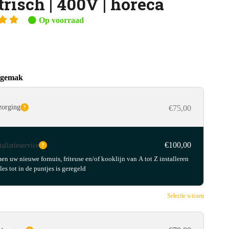
trisch | 400V | horeca
Op voorraad
 gemak
zorging
€75,00
?
€100,00
tallatieservice
?
en uw nieuwe fornuis, friteuse en/of kooklijn van A tot Z installeren
les tot in de puntjes is geregeld
Selectie wissen