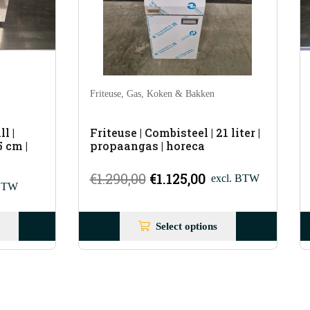
Bakplaat
,
Contactgrill
,
Koken & Bakken
 liter |
Grillplaat | Bakplaat | Glad | 73
cm | incl. Opvangbak | 400V |
horeca
elijke
idige
xcl. BTW
€
245,00
excl. BTW
ijs
Select options
.125,00.