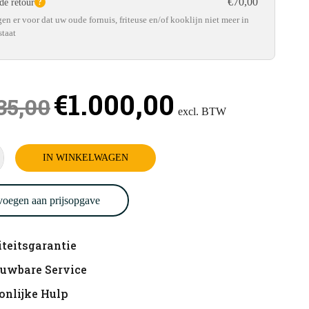
€70,00
de retour
?
en er voor dat uw oude fornuis, friteuse en/of kooklijn niet meer in
staat
€
1.000,00
35,00
IN WINKELWAGEN
l
oegen aan prijsopgave
teitsgarantie
ouwbare Service
onlijke Hulp