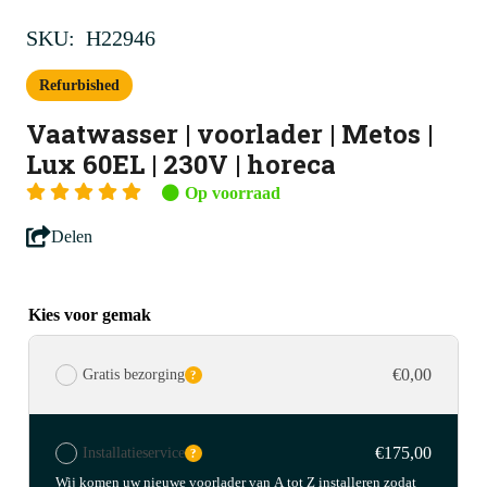
SKU:
H22946
Refurbished
Vaatwasser | voorlader | Metos |
Lux 60EL | 230V | horeca
Op voorraad
Delen
Kies voor gemak
€0,00
Gratis bezorging
?
€175,00
Installatieservice
?
Wij komen uw nieuwe voorlader van A tot Z installeren zodat