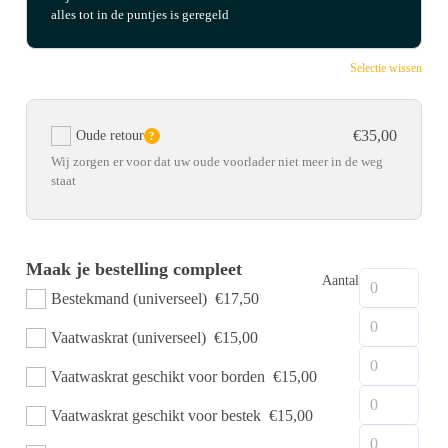
alles tot in de puntjes is geregeld
Selectie wissen
€35,00
Oude retour
?
Wij zorgen er voor dat uw oude voorlader niet meer in de weg
staat
Maak je bestelling compleet
Aantal
Bestekmand (universeel)
€17,50
Vaatwaskrat (universeel)
€15,00
Vaatwaskrat geschikt voor borden
€15,00
Vaatwaskrat geschikt voor bestek
€15,00