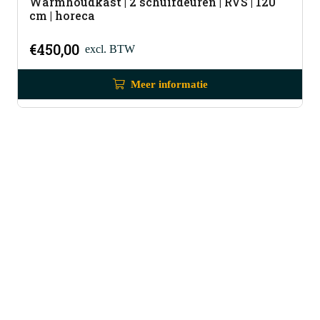
Warmhoudkast | 2 schuifdeuren | RVS | 120
cm | horeca
€
450,00
excl. BTW
Meer informatie