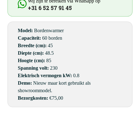
Wij zijn te bereiken via Whatsapp op
+31 6 52 57 91 45
Model:
Bordenwarmer
Capaciteit:
60 borden
Breedte (cm):
45
Diepte (cm):
48.5
Hoogte (cm):
85
Spanning volt:
230
Elektrisch vermogen kW:
0.8
Demo:
Nieuw maar kort gebruikt als
showroommodel.
Bezorgkosten:
€75,00