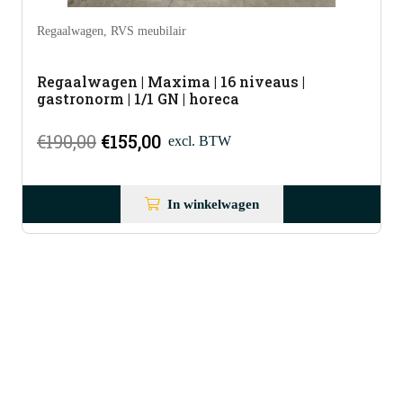
Regaalwagen
,
RVS meubilair
Regaalwagen | Maxima | 16 niveaus |
gastronorm | 1/1 GN | horeca
Oorspronkelijke
Huidige
€
190,00
€
155,00
excl. BTW
prijs
prijs
was:
is:
In winkelwagen
€190,00.
€155,00.