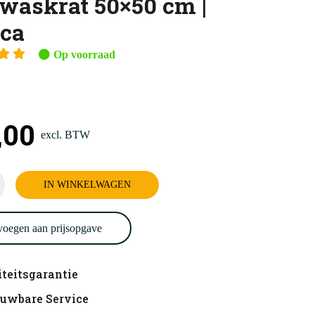
waskrat 50×50 cm |
ca
Op voorraad
,00
excl. BTW
r
IN WINKELWAGEN
oegen aan prijsopgave
teitsgarantie
d
ouwbare Service