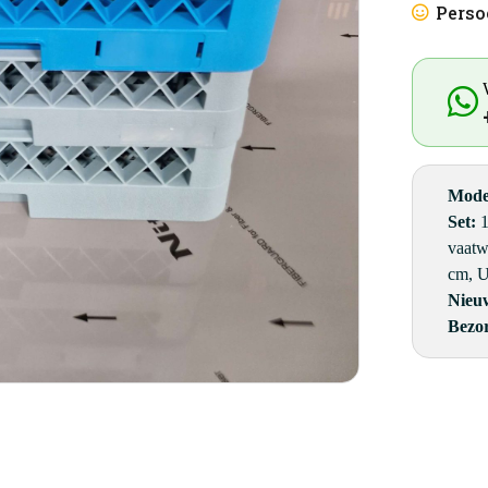
Perso
vaatwaskra
50x50
cm
|
horeca
aantal
Mode
Set:
1
vaatw
cm, U
Nieu
Bezo