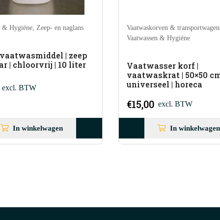
ans
Vaatwaskorven & transportwagens
,
Vaat
Vaatwassen & Hygiëne
Vaa
eep
ter
Vaatwasser korf |
Va
vaatwaskrat | 50×50 cm |
vaa
universeel | horeca
bor
€
15,00
€
1
excl. BTW
In winkelwagen