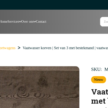
Home
Services
Over ons
Contact
portwagens
Vaatwasser korven | Set van 3 met bestekmand | vaatwa
SKU:
M
Nieuw
Vaat
met 