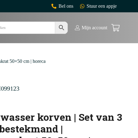
Bel ons
Stuur een appje
Mijn account
skrat 50×50 cm | horeca
099123
wasser korven | Set van 3
bestekmand |