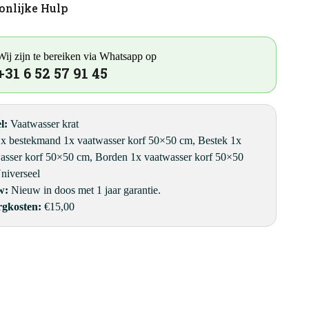
onlijke Hulp
t
Wij zijn te bereiken via Whatsapp op
+31 6 52 57 91 45
l:
Vaatwasser krat
x bestekmand 1x vaatwasser korf 50×50 cm, Bestek 1x
asser korf 50×50 cm, Borden 1x vaatwasser korf 50×50
niverseel
w:
Nieuw in doos met 1 jaar garantie.
rgkosten:
€15,00