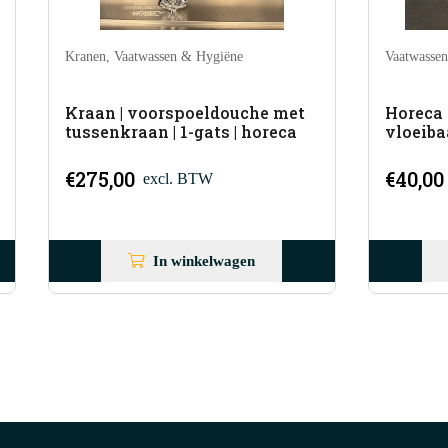
ssen & Hygiëne
Vaatwassen & Hygiëne
,
Zeep- en nagl
orspoeldouche met
Horeca vaatwasmiddel | z
 | 1-gats | horeca
vloeibaar | chloorvrij | 10 li
€
40,00
xcl. BTW
excl. BTW
In winkelwagen
In winkelwagen